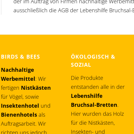
der im Auftrag von Firmen nachhaltige Werbemittel
ausschließlich die AGB der Lebenshilfe Bruchsal-B
BIRDS & BEES
ÖKOLOGISCH &
SOZIAL
Nachhaltige
Die Produkte
Werbemittel
: Wir
entstanden alle in der
fertigen
Nistkästen
Lebenshilfe
für Vögel, sowie
Bruchsal-Bretten
.
Insektenhotel
und
Hier wurden das Holz
Bienenhotels
als
für die Nistkästen,
Auftragsarbeit. Wir
Insekten- und
richten uns jedoch